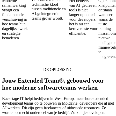
Moderne
Het beheersen
Operatione
technische kloof
samenwerking
van AI-gedreven
knelpunte
tussen traditionele en
vraagt een
tools is niet
ontstaan
AI-geïntegreerde
fundamentele
langer optioneel
wanneer
teams groter wordt.
verschuiving in
voor developers;
teams de
hoe teams hun
het is nu een
juiste
dagelijkse werk
kernvereiste voor
training
en strategie
efficiëntie.
missen om
benaderen.
nieuwe
intelligent
framework
te
integreren.
DE OPLOSSING
Jouw Extended Team®, gebouwd voor
hoe moderne softwareteams werken
Backstage IT helpt bedrijven in West-Europa nearshore extended
development teams op te bouwen in Moldavië, developers die al met
AI werken. Dit zijn geen freelancers of uitbestede resources. Ze
worden een echt onderdeel van je bedrijf. Zo kun je developers