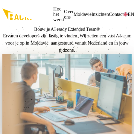
Ga naar de hoofdinhoud
Hoe
Over
het
Moldavië
Inzichten
Contact
E
ons
werkt
Bouw je AI-ready
Extended Team®
Ervaren developers zijn lastig te vinden. Wij zetten een vast AI-team
voor je op in Moldavië, aangestuurd vanuit Nederland en in jouw
tijdzone.