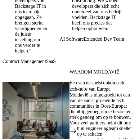
developers van
outsourcing. We wilden
Backstage IT in
developers die zich echt
ons team zijn
onderdeel van ons bedrijf
opgegaan. Ze
voelden. Backstage IT
brengen sterke
heeft ons precies dat
vaardigheden en
helpen opbouwen.”
de juiste
AI Software
Extended Dev Team
instelling om
ons verder te
helpen.”
Contract Management
SaaS
WAAROM MOLDAVIË
Een van de snelst opkomende
tech-hubs van Europa
Moldavië is uitgegroeid tot een
van de snelst groeiende tech-
communities in Oost-Europa:
dichtbij genoeg om te bezoeken,
sterk genoeg om op te bouwen.
Voor veel partners helpt dit om:
hun engineeringteam sneller
op te schalen