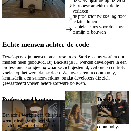
de wervingsdruk op de West-
Europese arbeidsmarkt te
verlagen
de productontwikkeling door
📍 Chișinău, Moldavië: de basis
te laten lopen
van je team, circa 3 uur vliegen
stabiele teams voor de lange
vanaf Amsterdam
termijn te bouwen
Echte
mensen
achter de code
Developers zijn mensen, geen resources. Sterke teams worden om
mensen heen gebouwd. Bij Backstage IT werken developers in een
professionele omgeving waar ze zich gesteund, verbonden en trots
voelen op het werk dat ze doen. We investeren in community,
kennisdeling en samenwerking, omdat developers die zich
gewaardeerd voelen betere software bouwen.
Professioneel kantoor
Developer-
events
Een echte werkplek in Chișinău
waar je team samenwerkt, focust
Regelmatige
en zich onderdeel voelt van iets
community-
groters.