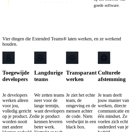
goede software.
Waarom groeiende bedrijven kiezen voor
Backstage IT
Vier dingen die Extended Teams® laten werken, en ze werkend
houden.
Toegewijde
Langdurige
Transparant
Culturele
developers
teams
werken
afstemming
Je developers
We zetten teams
Je ziet het echte
Je team deelt
werken alleen
neer voor de
team, de
jouw manier van
voor jou,
lange termijn,
omgeving en de
werken, directe
volledig gericht
want developers
mensen achter
communicatie en
op je product. Ze
die je product
de code. Niets
één mindset. Ze
worden nooit
kennen leveren
verdwijnt in een
voelen zich echt
met andere
beter werk.
black box.
onderdeel van je