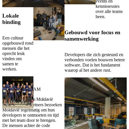
events en
kennissessies
over alle teams
Lokale
heen.
binding
Gebouwd voor focus en
Een cultuur
samenwerking
opgebouwd rond
mensen die het
oprecht leuk
Developers die zich gesteund en
vinden om
verbonden voelen bouwen betere
samen te
software. Dat is het fundament
werken.
waarop al het andere rust.
BEZOEK JE TEAM
Ontmoet je team in Moldavië
Veel van onze partners bezoeken
Moldavië regelmatig om hun
developers te ontmoeten en tijd
met het team door te brengen.
De mensen achter de code