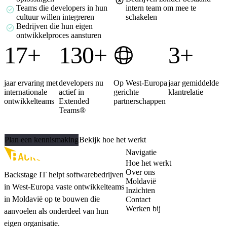
Teams die developers in hun
intern team om mee te
cultuur willen integreren
schakelen
Bedrijven die hun eigen
ontwikkelproces aansturen
17+
130+
3+
jaar ervaring met
developers nu
Op West-Europa
jaar gemiddelde
internationale
actief in
gerichte
klantrelatie
ontwikkelteams
Extended
partnerschappen
Teams®
Klaar om je team uit te breiden?
Plan een kennismaking
Bekijk hoe het werkt
Navigatie
Hoe het werkt
Over ons
Backstage IT helpt softwarebedrijven
Moldavië
in West-Europa vaste ontwikkelteams
Inzichten
in Moldavië op te bouwen die
Contact
Werken bij
aanvoelen als onderdeel van hun
eigen organisatie.