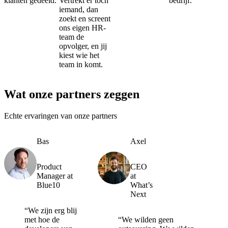
klanten gedeeld.
Vertrekt er toch
bedrijf.
iemand, dan
zoekt en screent
ons eigen HR-
team de
opvolger, en jij
kiest wie het
team in komt.
Wat onze partners zeggen
Echte ervaringen van onze partners
Bas
Axel
Product
CEO
Manager at
at
Blue10
What’s
Next
“We zijn erg blij
met hoe de
“We wilden geen