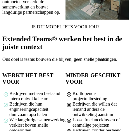
ontmoeten versterkt de
samenwerking en bouwt
langdurige partnerschappen op.
IS DIT MODEL IETS VOOR JOU?
Extended Teams® werken het best in de
juiste context
Ons doel is teams bouwen die blijven, geen snelle plaatsingen.
WERKT HET BEST
MINDER GESCHIKT
VOOR
VOOR
Bedrijven met een bestaand
Kortlopende
intern ontwikkelteam
projectuitbesteding
Bedrijven die hun
Bedrijven die willen dat
engineeringcapaciteit
iemand anders de
duurzaam opschalen
ontwikkeling aanstuurt
Wie langdurige samenwerking
Losse freelanceklussen of
verkiest boven snelle
eenmalige projecten
oplossingen
Bedrijven zonder bestaand